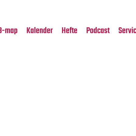
Premierensuche
Alle Hefte
Partne
Festival-Planer
Leseproben
Media
B-map
Kalender
Hefte
Podcast
Servi