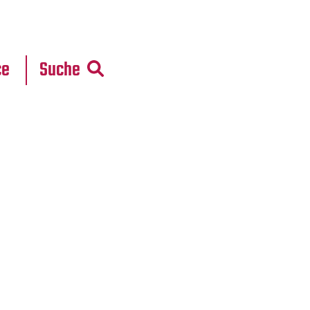
r
daten
ce
Suche