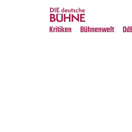
Tanz
Nachrufe
Crossover
Medientipps
Kritiken
Bühnenwelt
Dd