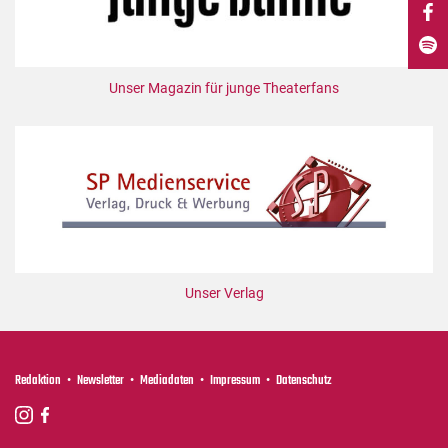
DdB-map
Kalender
Premierensuche
Unser Magazin für junge Theaterfans
Festival-Planer
Hefte
Alle Hefte
Leseproben
Podcast
Service
Unser Verlag
Shop / Abo
Newsletter
Redaktion
Redaktion
Newsletter
Mediadaten
Impressum
Datenschutz
Autor:innen
Partner