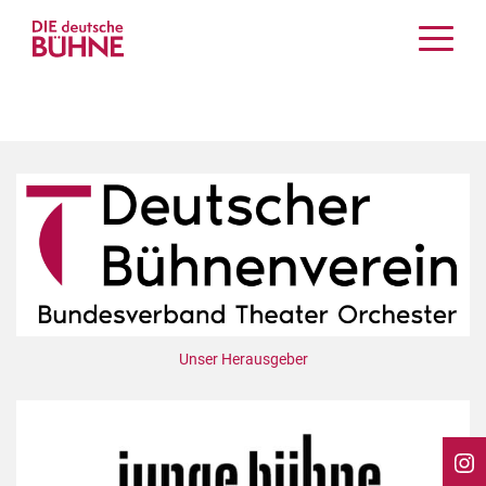
Kritiken
Schauspiel
Musiktheater
Tanz
Crossover
Bühnenwelt
Festivals & Veranstaltungen
Menschen & Theater
Themen
Unser Herausgeber
Internationales
Nachrufe
Medientipps