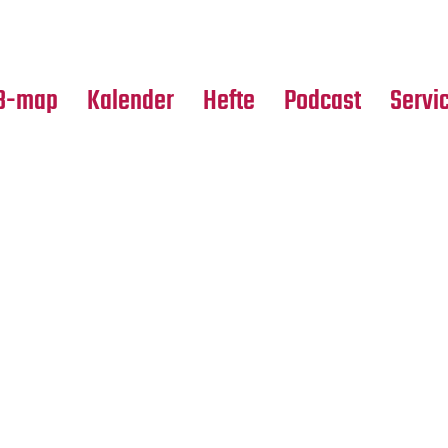
Premierensuche
Alle Hefte
Partne
Festival-Planer
Leseproben
Media
B-map
Kalender
Hefte
Podcast
Servi