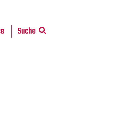
r
daten
ce
Suche