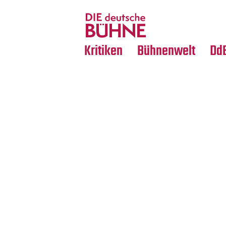
Tanz
Nachrufe
Crossover
Medientipps
Kritiken
Bühnenwelt
Dd