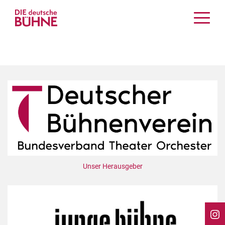
Kritiken
Schauspiel
Musiktheater
Tanz
Crossover
Bühnenwelt
Festivals & Veranstaltungen
Menschen & Theater
Themen
Unser Herausgeber
Internationales
Nachrufe
Medientipps