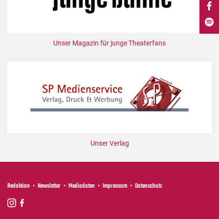
DdB-map
Kalender
Premierensuche
Unser Magazin für junge Theaterfans
Festival-Planer
Hefte
Alle Hefte
Leseproben
Podcast
Service
Unser Verlag
Shop / Abo
Newsletter
Redaktion
Redaktion
Newsletter
Mediadaten
Impressum
Datenschutz
Autor:innen
Partner