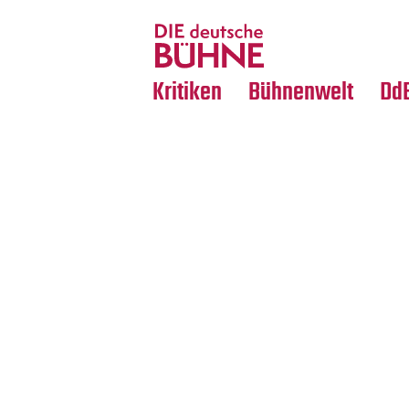
Tanz
Nachrufe
Crossover
Medientipps
Kritiken
Bühnenwelt
Dd