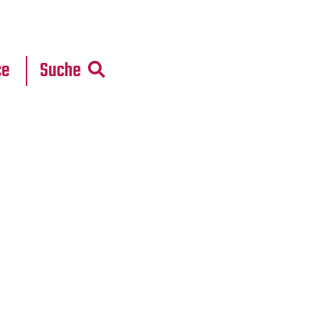
r
daten
ce
Suche