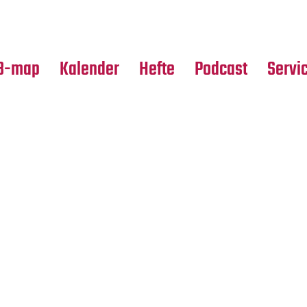
Premierensuche
Alle Hefte
Partne
Festival-Planer
Leseproben
Media
B-map
Kalender
Hefte
Podcast
Servi