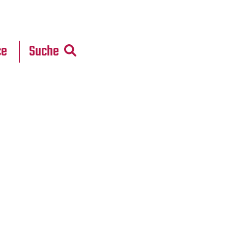
r
daten
ce
Suche