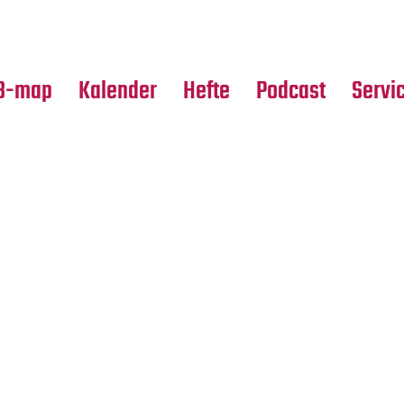
Premierensuche
Alle Hefte
Partne
Festival-Planer
Leseproben
Media
B-map
Kalender
Hefte
Podcast
Servi