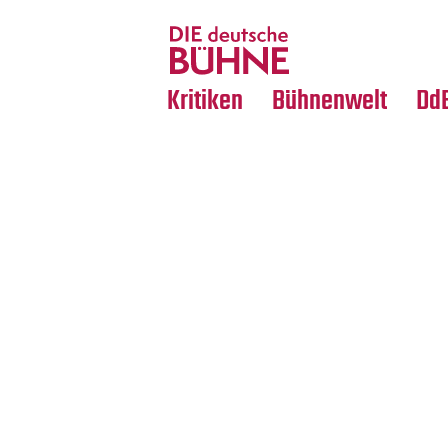
Tanz
Nachrufe
Crossover
Medientipps
Kritiken
Bühnenwelt
Dd