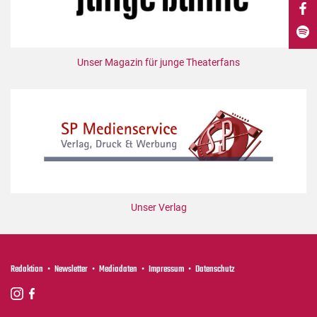
DdB-map
Kalender
Premierensuche
Unser Magazin für junge Theaterfans
Festival-Planer
Hefte
Alle Hefte
Leseproben
Podcast
Service
Unser Verlag
Shop / Abo
Newsletter
Redaktion
Redaktion
Newsletter
Mediadaten
Impressum
Datenschutz
Autor:innen
Partner