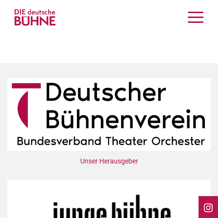
Kritiken
Schauspiel
Musiktheater
Tanz
Crossover
Bühnenwelt
Festivals & Veranstaltungen
Menschen & Theater
Themen
Unser Herausgeber
Internationales
Nachrufe
Medientipps