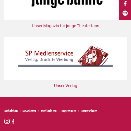
DdB-map
Kalender
Premierensuche
Unser Magazin für junge Theaterfans
Festival-Planer
Hefte
Alle Hefte
Leseproben
Podcast
Service
Unser Verlag
Shop / Abo
Newsletter
Redaktion
Redaktion
Newsletter
Mediadaten
Impressum
Datenschutz
Autor:innen
Partner