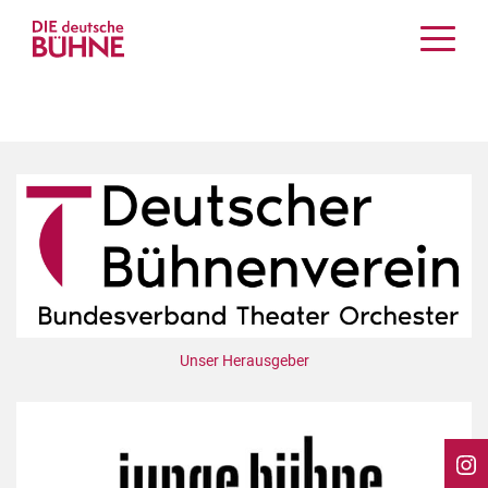
Kritiken
Schauspiel
Musiktheater
Tanz
Crossover
Bühnenwelt
Festivals & Veranstaltungen
Menschen & Theater
Themen
Unser Herausgeber
Internationales
Nachrufe
Medientipps