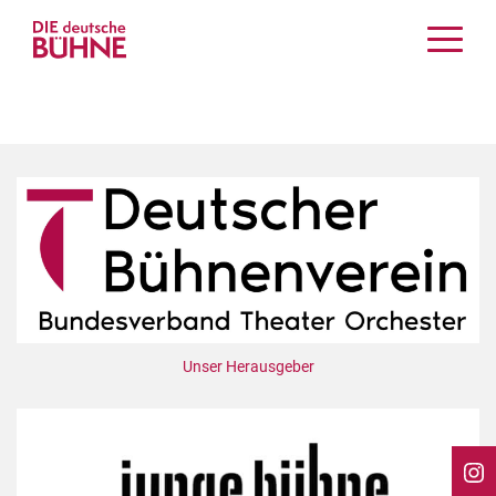
Kritiken
Schauspiel
Musiktheater
Tanz
Crossover
Bühnenwelt
Festivals & Veranstaltungen
Menschen & Theater
Themen
Unser Herausgeber
Internationales
Nachrufe
Medientipps