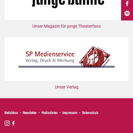
DdB-map
Kalender
Premierensuche
Unser Magazin für junge Theaterfans
Festival-Planer
Hefte
Alle Hefte
Leseproben
Podcast
Service
Unser Verlag
Shop / Abo
Newsletter
Redaktion
Redaktion
Newsletter
Mediadaten
Impressum
Datenschutz
Autor:innen
Partner