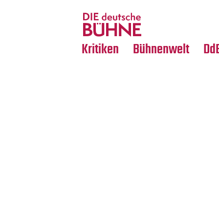
Tanz
Nachrufe
Crossover
Medientipps
Kritiken
Bühnenwelt
Dd