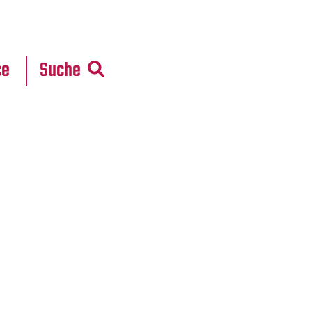
r
daten
ce
Suche