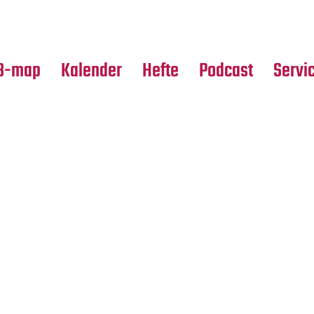
Premierensuche
Alle Hefte
Partne
Festival-Planer
Leseproben
Media
B-map
Kalender
Hefte
Podcast
Servi