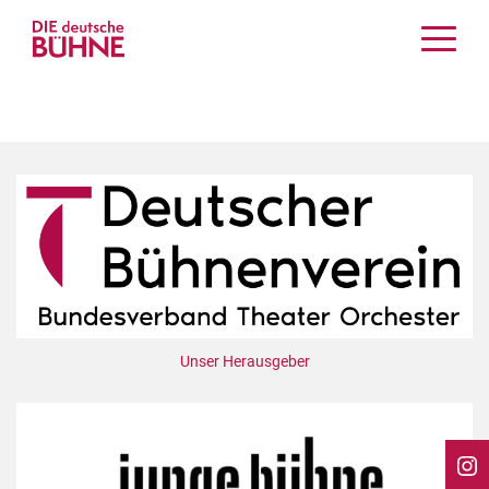
Kritiken
Schauspiel
Musiktheater
Tanz
Crossover
Bühnenwelt
Festivals & Veranstaltungen
Menschen & Theater
Themen
Unser Herausgeber
Internationales
Nachrufe
Medientipps