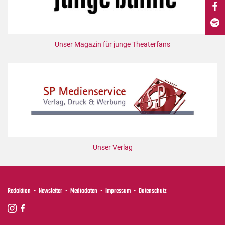
DdB-map
Kalender
Premierensuche
Unser Magazin für junge Theaterfans
Festival-Planer
Hefte
Alle Hefte
Leseproben
Podcast
Service
Unser Verlag
Shop / Abo
Newsletter
Redaktion
Redaktion
Newsletter
Mediadaten
Impressum
Datenschutz
Autor:innen
Partner