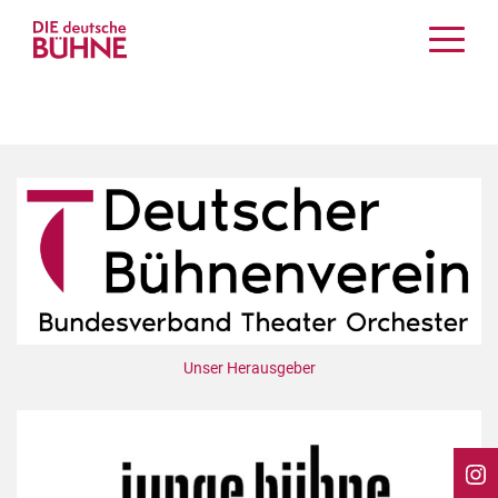
Kritiken
Schauspiel
Musiktheater
Tanz
Crossover
Bühnenwelt
Festivals & Veranstaltungen
Menschen & Theater
Themen
Unser Herausgeber
Internationales
Nachrufe
Medientipps