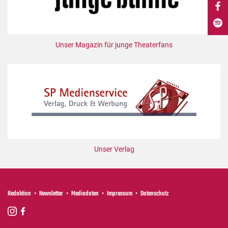
DdB-map
Kalender
Premierensuche
Unser Magazin für junge Theaterfans
Festival-Planer
Hefte
Alle Hefte
Leseproben
Podcast
Service
Unser Verlag
Shop / Abo
Newsletter
Redaktion
Redaktion
Newsletter
Mediadaten
Impressum
Datenschutz
Autor:innen
Partner