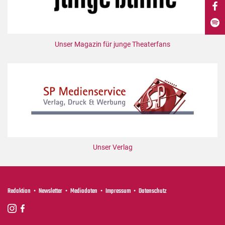
DdB-map
Kalender
Premierensuche
Unser Magazin für junge Theaterfans
Festival-Planer
Hefte
Alle Hefte
Leseproben
Podcast
Service
Unser Verlag
Shop / Abo
Newsletter
Redaktion
Redaktion
Newsletter
Mediadaten
Impressum
Datenschutz
Autor:innen
Partner