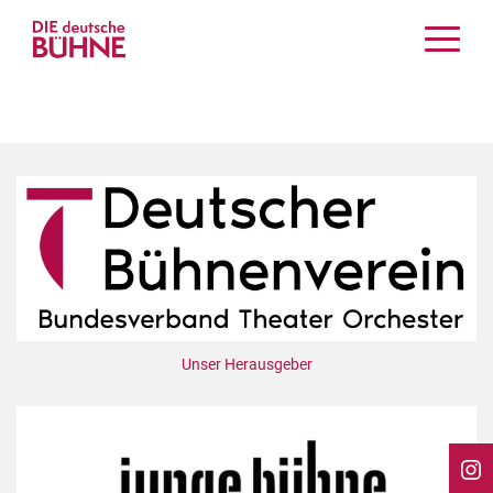
Kritiken
Schauspiel
Musiktheater
Tanz
Crossover
Bühnenwelt
Festivals & Veranstaltungen
Menschen & Theater
Themen
Unser Herausgeber
Internationales
Nachrufe
Medientipps