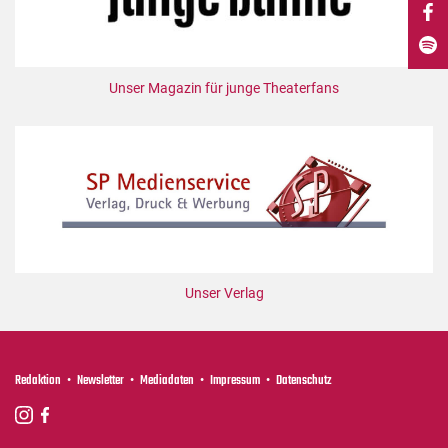
DdB-map
Kalender
Premierensuche
Unser Magazin für junge Theaterfans
Festival-Planer
Hefte
Alle Hefte
Leseproben
Podcast
Service
Unser Verlag
Shop / Abo
Newsletter
Redaktion
Redaktion
Newsletter
Mediadaten
Impressum
Datenschutz
Autor:innen
Partner