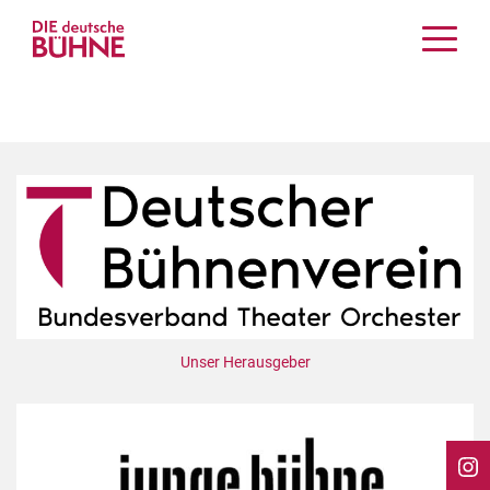
Kritiken
Schauspiel
Musiktheater
Tanz
Crossover
Bühnenwelt
Festivals & Veranstaltungen
Menschen & Theater
Themen
Unser Herausgeber
Internationales
Nachrufe
Medientipps