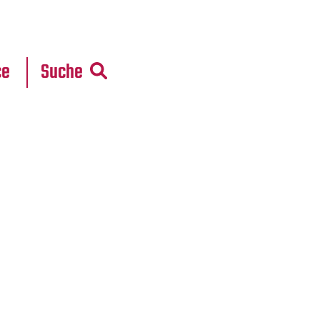
r
daten
ce
Suche