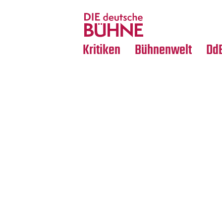
Tanz
Nachrufe
Crossover
Medientipps
Kritiken
Bühnenwelt
Dd