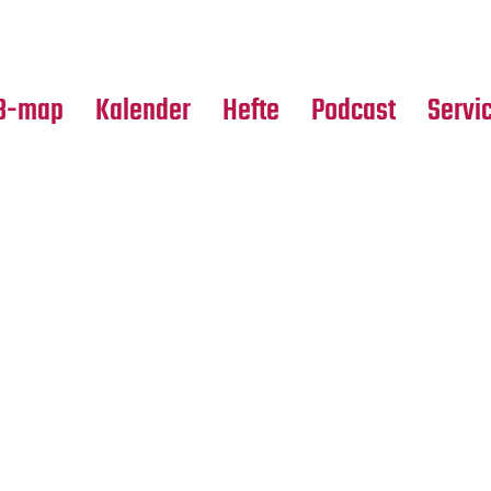
Premierensuche
Alle Hefte
Partne
Festival-Planer
Leseproben
Media
B-map
Kalender
Hefte
Podcast
Servi