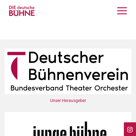
Kritiken
Schauspiel
Musiktheater
Tanz
Crossover
Bühnenwelt
Festivals & Veranstaltungen
Menschen & Theater
Themen
Unser Herausgeber
Internationales
Nachrufe
Medientipps