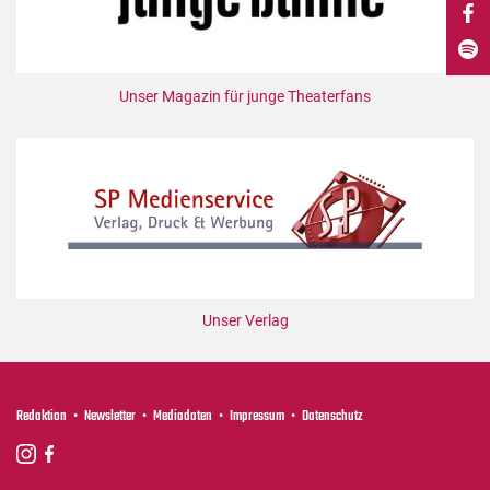
DdB-map
Kalender
Premierensuche
Unser Magazin für junge Theaterfans
Festival-Planer
Hefte
Alle Hefte
Leseproben
Podcast
Service
Unser Verlag
Shop / Abo
Newsletter
Redaktion
Redaktion
Newsletter
Mediadaten
Impressum
Datenschutz
Autor:innen
Partner