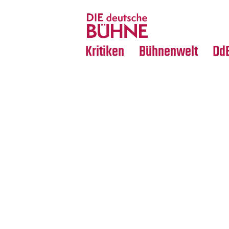
Tanz
Nachrufe
Crossover
Medientipps
Kritiken
Bühnenwelt
Dd