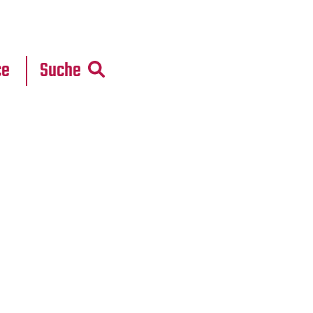
r
daten
ce
Suche