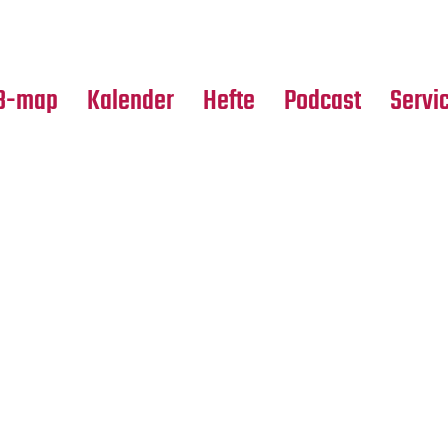
Premierensuche
Alle Hefte
Partne
Festival-Planer
Leseproben
Media
B-map
Kalender
Hefte
Podcast
Servi