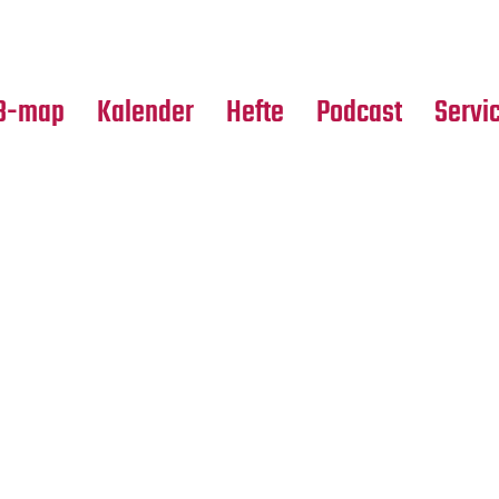
Premierensuche
Alle Hefte
Partne
Festival-Planer
Leseproben
Media
B-map
Kalender
Hefte
Podcast
Servi