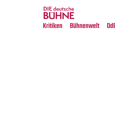
Tanz
Nachrufe
Crossover
Medientipps
Kritiken
Bühnenwelt
Dd