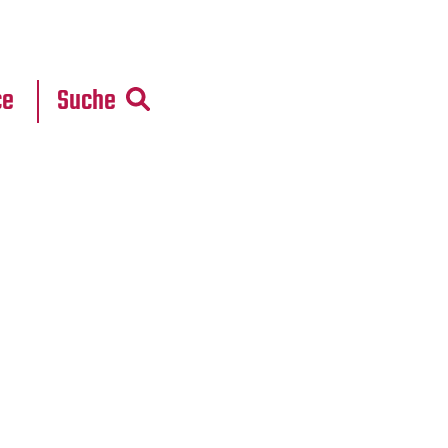
r
daten
ce
Suche