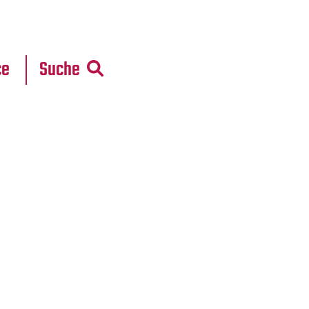
r
daten
ce
Suche