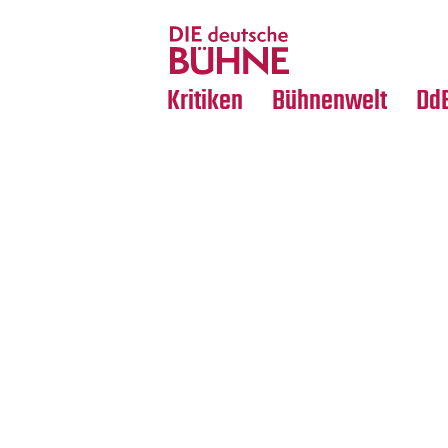
Tanz
Nachrufe
Crossover
Medientipps
Kritiken
Bühnenwelt
Dd