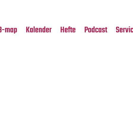
Premierensuche
Alle Hefte
Partne
Festival-Planer
Leseproben
Media
B-map
Kalender
Hefte
Podcast
Servi