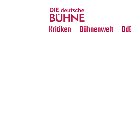
Tanz
Nachrufe
Crossover
Medientipps
Kritiken
Bühnenwelt
Dd