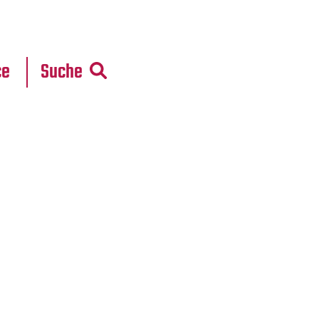
r
daten
ce
Suche