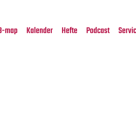
Premierensuche
Alle Hefte
Partne
Festival-Planer
Leseproben
Media
B-map
Kalender
Hefte
Podcast
Servi