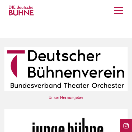
Kritiken
Schauspiel
Musiktheater
Tanz
Crossover
Bühnenwelt
Festivals & Veranstaltungen
Menschen & Theater
Themen
Unser Herausgeber
Internationales
Nachrufe
Medientipps