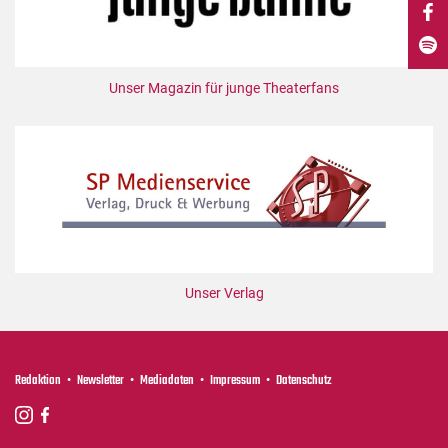
DdB-map
Kalender
Premierensuche
Unser Magazin für junge Theaterfans
Festival-Planer
Hefte
Alle Hefte
Leseproben
Podcast
Service
Unser Verlag
Shop / Abo
Newsletter
Redaktion
Redaktion
Newsletter
Mediadaten
Impressum
Datenschutz
Autor:innen
Partner