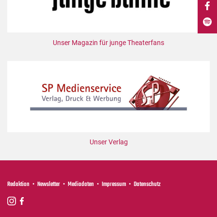
DdB-map
Kalender
Premierensuche
Unser Magazin für junge Theaterfans
Festival-Planer
Hefte
Alle Hefte
Leseproben
Podcast
Service
Unser Verlag
Shop / Abo
Newsletter
Redaktion
Redaktion
Newsletter
Mediadaten
Impressum
Datenschutz
Autor:innen
Partner