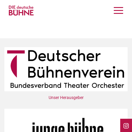
Kritiken
Schauspiel
Musiktheater
Tanz
Crossover
Bühnenwelt
Festivals & Veranstaltungen
Menschen & Theater
Themen
Unser Herausgeber
Internationales
Nachrufe
Medientipps