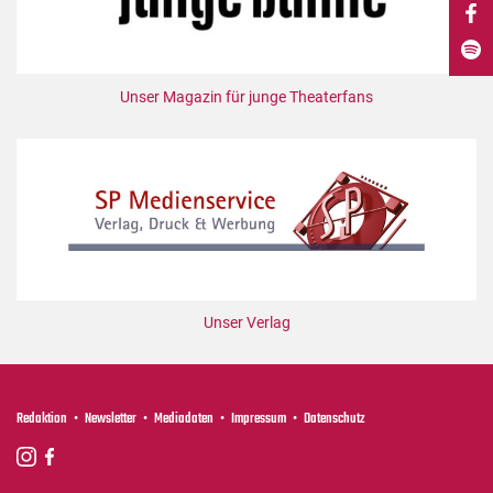
DdB-map
Kalender
Premierensuche
Unser Magazin für junge Theaterfans
Festival-Planer
Hefte
Alle Hefte
Leseproben
Podcast
Service
Unser Verlag
Shop / Abo
Newsletter
Redaktion
Redaktion
Newsletter
Mediadaten
Impressum
Datenschutz
Autor:innen
Partner