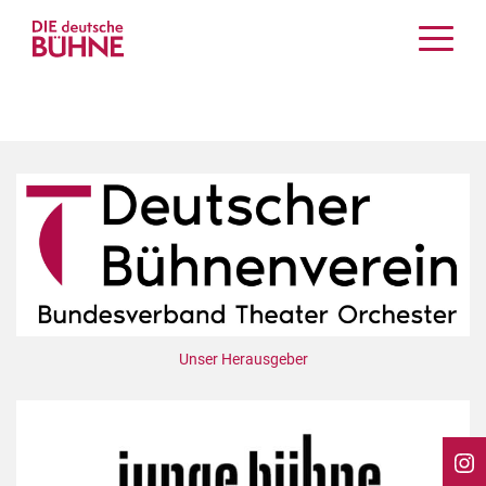
Kritiken
Schauspiel
Musiktheater
Tanz
Crossover
Bühnenwelt
Festivals & Veranstaltungen
Menschen & Theater
Themen
Unser Herausgeber
Internationales
Nachrufe
Medientipps