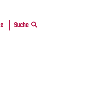
r
daten
ce
Suche