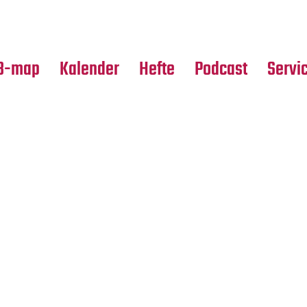
Premierensuche
Alle Hefte
Partne
Festival-Planer
Leseproben
Media
B-map
Kalender
Hefte
Podcast
Servi