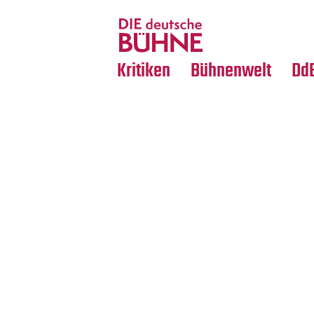
Tanz
Nachrufe
Crossover
Medientipps
Kritiken
Bühnenwelt
Dd