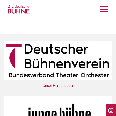
Kritiken
Schauspiel
Musiktheater
Tanz
Crossover
Bühnenwelt
Festivals & Veranstaltungen
Menschen & Theater
Themen
Unser Herausgeber
Internationales
Nachrufe
Medientipps