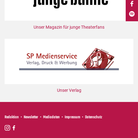
DdB-map
Kalender
Premierensuche
Unser Magazin für junge Theaterfans
Festival-Planer
Hefte
Alle Hefte
Leseproben
Podcast
Service
Unser Verlag
Shop / Abo
Newsletter
Redaktion
Redaktion
Newsletter
Mediadaten
Impressum
Datenschutz
Autor:innen
Partner