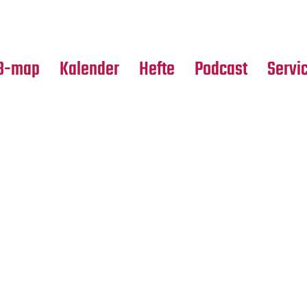
Premierensuche
Alle Hefte
Partne
Festival-Planer
Leseproben
Media
B-map
Kalender
Hefte
Podcast
Servi