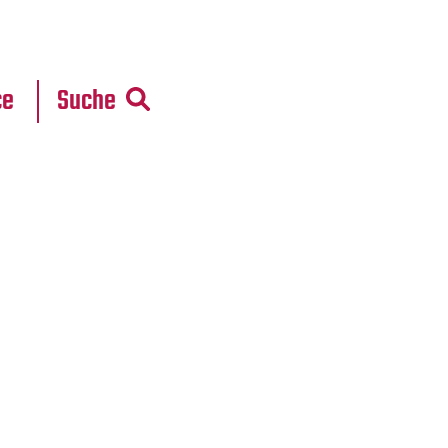
r
daten
ce
Suche