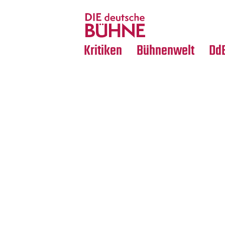
Tanz
Nachrufe
Crossover
Medientipps
Kritiken
Bühnenwelt
Dd