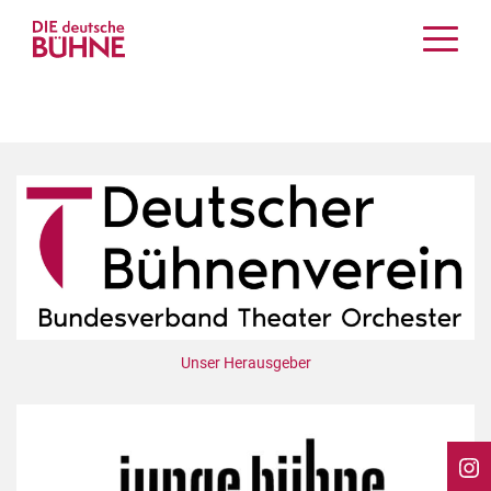
Kritiken
Schauspiel
Musiktheater
Tanz
Crossover
Bühnenwelt
Festivals & Veranstaltungen
Menschen & Theater
Themen
Unser Herausgeber
Internationales
Nachrufe
Medientipps