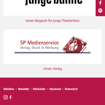
DdB-map
Kalender
Premierensuche
Unser Magazin für junge Theaterfans
Festival-Planer
Hefte
Alle Hefte
Leseproben
Podcast
Service
Unser Verlag
Shop / Abo
Newsletter
Redaktion
Redaktion
Newsletter
Mediadaten
Impressum
Datenschutz
Autor:innen
Partner