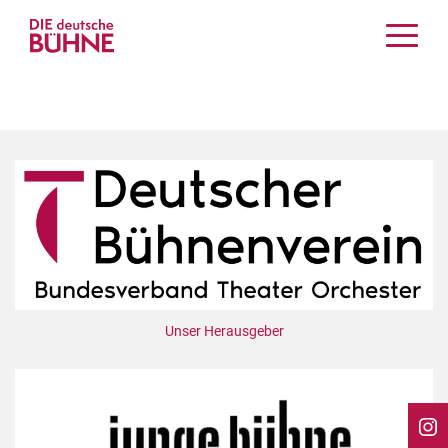
Kritiken
Schauspiel
Musiktheater
Tanz
Crossover
Bühnenwelt
Festivals & Veranstaltungen
Menschen & Theater
Themen
Unser Herausgeber
Internationales
Nachrufe
Medientipps