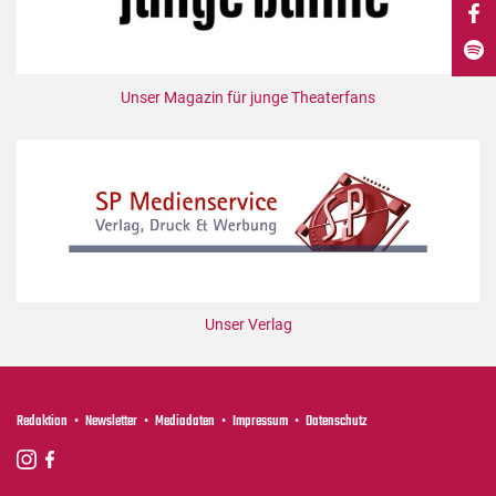
DdB-map
Kalender
Premierensuche
Unser Magazin für junge Theaterfans
Festival-Planer
Hefte
Alle Hefte
Leseproben
Podcast
Service
Unser Verlag
Shop / Abo
Newsletter
Redaktion
Redaktion
Newsletter
Mediadaten
Impressum
Datenschutz
Autor:innen
Partner