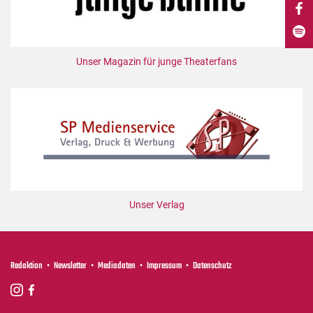
DdB-map
Kalender
Premierensuche
Unser Magazin für junge Theaterfans
Festival-Planer
Hefte
Alle Hefte
Leseproben
Podcast
Service
Unser Verlag
Shop / Abo
Newsletter
Redaktion
Redaktion
Newsletter
Mediadaten
Impressum
Datenschutz
Autor:innen
Partner