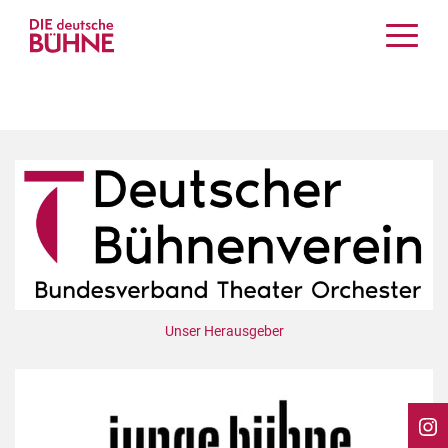
Kritiken
Schauspiel
Musiktheater
Tanz
Crossover
Bühnenwelt
Festivals & Veranstaltungen
Menschen & Theater
Themen
Unser Herausgeber
Internationales
Nachrufe
Medientipps