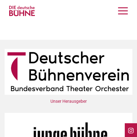
Kritiken
Schauspiel
Musiktheater
Tanz
Crossover
Bühnenwelt
Festivals & Veranstaltungen
Menschen & Theater
Themen
Unser Herausgeber
Internationales
Nachrufe
Medientipps