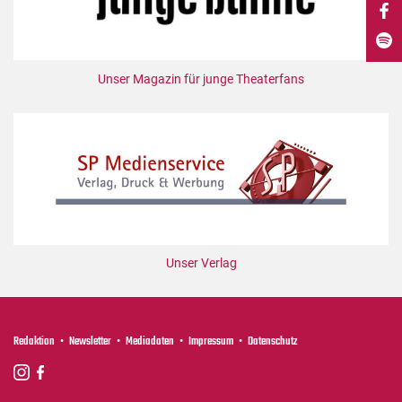
DdB-map
Kalender
Premierensuche
Unser Magazin für junge Theaterfans
Festival-Planer
Hefte
Alle Hefte
Leseproben
Podcast
Service
Unser Verlag
Shop / Abo
Newsletter
Redaktion
Redaktion
Newsletter
Mediadaten
Impressum
Datenschutz
Autor:innen
Partner