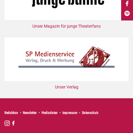
DdB-map
Kalender
Premierensuche
Unser Magazin für junge Theaterfans
Festival-Planer
Hefte
Alle Hefte
Leseproben
Podcast
Service
Unser Verlag
Shop / Abo
Newsletter
Redaktion
Redaktion
Newsletter
Mediadaten
Impressum
Datenschutz
Autor:innen
Partner