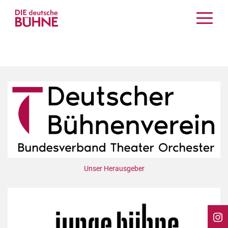
Kritiken
Schauspiel
Musiktheater
Tanz
Crossover
Bühnenwelt
Festivals & Veranstaltungen
Menschen & Theater
Themen
Unser Herausgeber
Internationales
Nachrufe
Medientipps