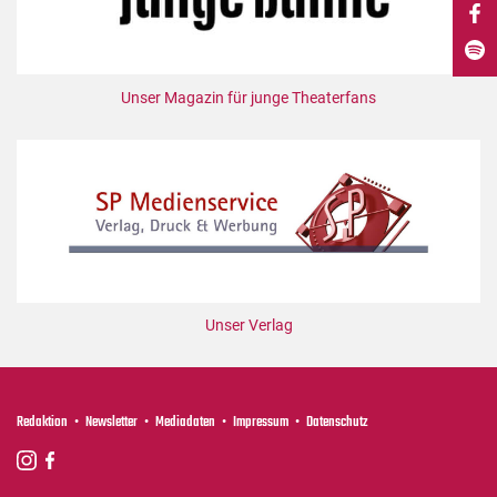
DdB-map
Kalender
Premierensuche
Unser Magazin für junge Theaterfans
Festival-Planer
Hefte
Alle Hefte
Leseproben
Podcast
Service
Unser Verlag
Shop / Abo
Newsletter
Redaktion
Redaktion
Newsletter
Mediadaten
Impressum
Datenschutz
Autor:innen
Partner