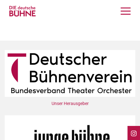
Kritiken
Schauspiel
Musiktheater
Tanz
Crossover
Bühnenwelt
Festivals & Veranstaltungen
Menschen & Theater
Themen
Unser Herausgeber
Internationales
Nachrufe
Medientipps