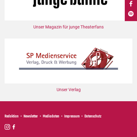
DdB-map
Kalender
Premierensuche
Unser Magazin für junge Theaterfans
Festival-Planer
Hefte
Alle Hefte
Leseproben
Podcast
Service
Unser Verlag
Shop / Abo
Newsletter
Redaktion
Redaktion
Newsletter
Mediadaten
Impressum
Datenschutz
Autor:innen
Partner