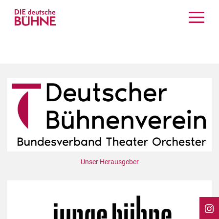
Kritiken
Schauspiel
Musiktheater
Tanz
Crossover
Bühnenwelt
Festivals & Veranstaltungen
Menschen & Theater
Themen
Unser Herausgeber
Internationales
Nachrufe
Medientipps