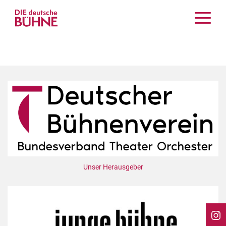
Kritiken
Schauspiel
Musiktheater
Tanz
Crossover
Bühnenwelt
Festivals & Veranstaltungen
Menschen & Theater
Themen
Unser Herausgeber
Internationales
Nachrufe
Medientipps