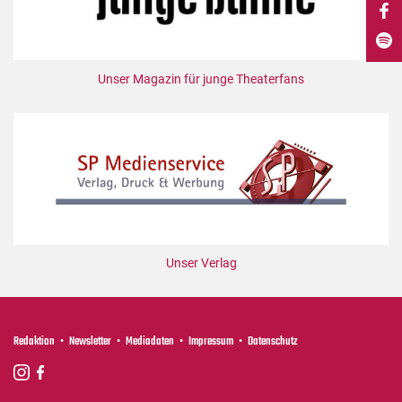
DdB-map
Kalender
Premierensuche
Unser Magazin für junge Theaterfans
Festival-Planer
Hefte
Alle Hefte
Leseproben
Podcast
Service
Unser Verlag
Shop / Abo
Newsletter
Redaktion
Redaktion
Newsletter
Mediadaten
Impressum
Datenschutz
Autor:innen
Partner