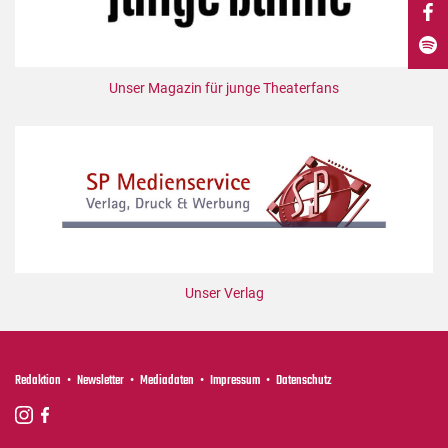
DdB-map
Kalender
Premierensuche
Unser Magazin für junge Theaterfans
Festival-Planer
Hefte
Alle Hefte
Leseproben
Podcast
Service
Unser Verlag
Shop / Abo
Newsletter
Redaktion
Redaktion
Newsletter
Mediadaten
Impressum
Datenschutz
Autor:innen
Partner