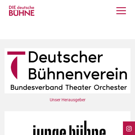
Kritiken
Schauspiel
Musiktheater
Tanz
Crossover
Bühnenwelt
Festivals & Veranstaltungen
Menschen & Theater
Themen
Unser Herausgeber
Internationales
Nachrufe
Medientipps