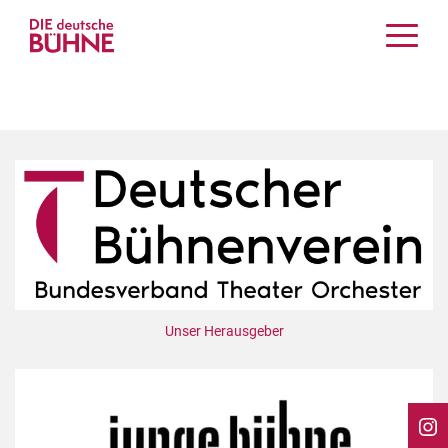
Kritiken
Schauspiel
Musiktheater
Tanz
Crossover
Bühnenwelt
Festivals & Veranstaltungen
Menschen & Theater
Themen
Unser Herausgeber
Internationales
Nachrufe
Medientipps