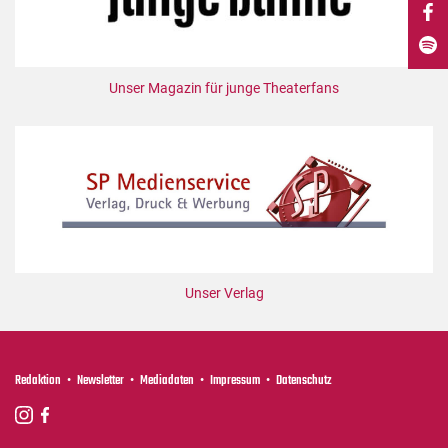
DdB-map
Kalender
Premierensuche
Unser Magazin für junge Theaterfans
Festival-Planer
Hefte
Alle Hefte
Leseproben
Podcast
Service
Unser Verlag
Shop / Abo
Newsletter
Redaktion
Redaktion
Newsletter
Mediadaten
Impressum
Datenschutz
Autor:innen
Partner