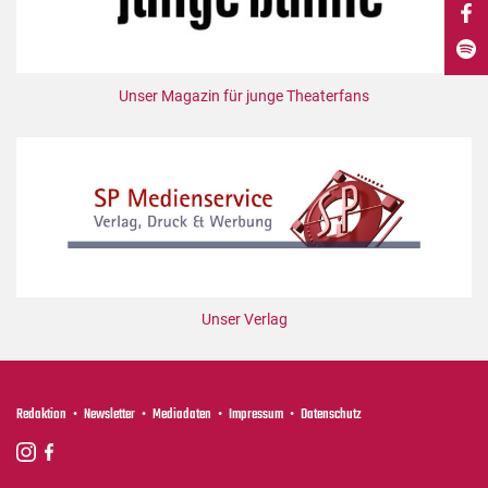
DdB-map
Kalender
Premierensuche
Unser Magazin für junge Theaterfans
Festival-Planer
Hefte
Alle Hefte
Leseproben
Podcast
Service
Unser Verlag
Shop / Abo
Newsletter
Redaktion
Redaktion
Newsletter
Mediadaten
Impressum
Datenschutz
Autor:innen
Partner