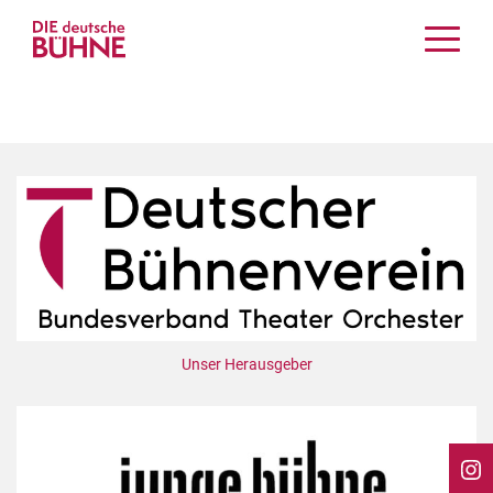
Kritiken
Schauspiel
Musiktheater
Tanz
Crossover
Bühnenwelt
Festivals & Veranstaltungen
Menschen & Theater
Themen
Unser Herausgeber
Internationales
Nachrufe
Medientipps