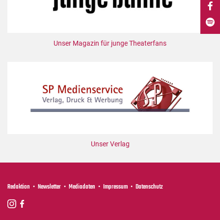
DdB-map
Kalender
Premierensuche
Unser Magazin für junge Theaterfans
Festival-Planer
Hefte
Alle Hefte
Leseproben
Podcast
Service
Unser Verlag
Shop / Abo
Newsletter
Redaktion
Redaktion
Newsletter
Mediadaten
Impressum
Datenschutz
Autor:innen
Partner