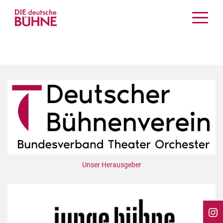
Kritiken
Schauspiel
Musiktheater
Tanz
Crossover
Bühnenwelt
Festivals & Veranstaltungen
Menschen & Theater
Themen
Unser Herausgeber
Internationales
Nachrufe
Medientipps