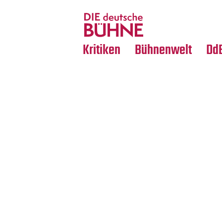
Tanz
Nachrufe
Crossover
Medientipps
Kritiken
Bühnenwelt
Dd