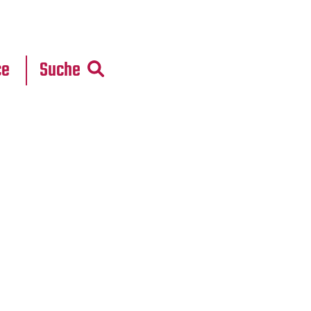
r
daten
ce
Suche