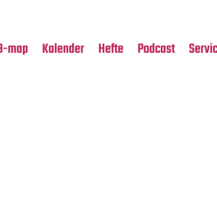
Premierensuche
Alle Hefte
Partne
Festival-Planer
Leseproben
Media
B-map
Kalender
Hefte
Podcast
Servi