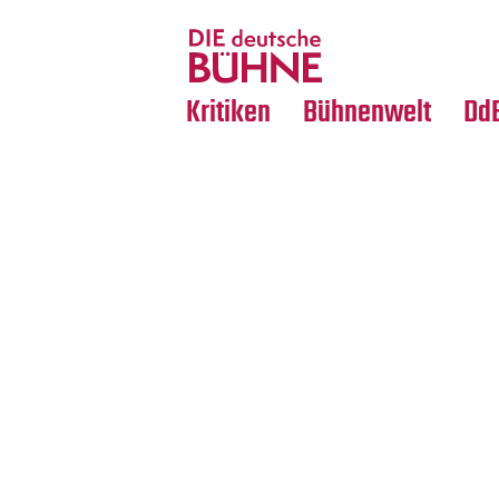
Tanz
Nachrufe
Crossover
Medientipps
Kritiken
Bühnenwelt
Dd