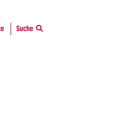
r
daten
ce
Suche