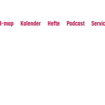
Premierensuche
Alle Hefte
Partne
Festival-Planer
Leseproben
Media
B-map
Kalender
Hefte
Podcast
Servi