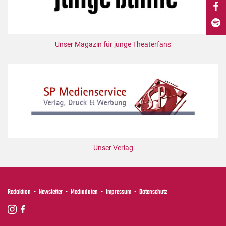
DdB-map
Kalender
Premierensuche
Unser Magazin für junge Theaterfans
Festival-Planer
Hefte
Alle Hefte
Leseproben
Podcast
Service
Unser Verlag
Shop / Abo
Newsletter
Redaktion
Redaktion
Newsletter
Mediadaten
Impressum
Datenschutz
Autor:innen
Partner