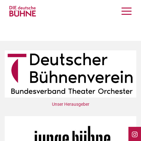
Kritiken
Schauspiel
Musiktheater
Tanz
Crossover
Bühnenwelt
Festivals & Veranstaltungen
Menschen & Theater
Themen
Unser Herausgeber
Internationales
Nachrufe
Medientipps