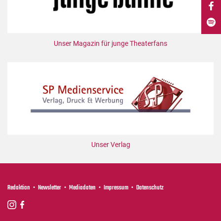
DdB-map
Kalender
Premierensuche
Unser Magazin für junge Theaterfans
Festival-Planer
Hefte
Alle Hefte
Leseproben
Podcast
Service
Unser Verlag
Shop / Abo
Newsletter
Redaktion
Redaktion
Newsletter
Mediadaten
Impressum
Datenschutz
Autor:innen
Partner