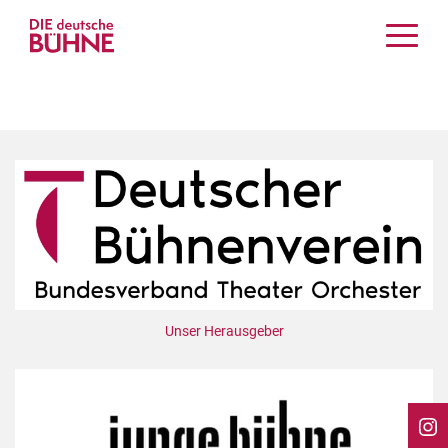
Kritiken
Schauspiel
Musiktheater
Tanz
Crossover
Bühnenwelt
Festivals & Veranstaltungen
Menschen & Theater
Themen
Unser Herausgeber
Internationales
Nachrufe
Medientipps