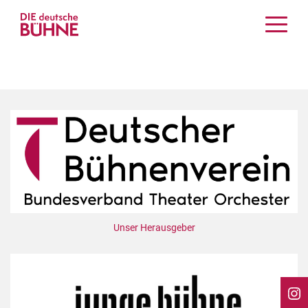
Kritiken
Schauspiel
Musiktheater
Tanz
Crossover
Bühnenwelt
Festivals & Veranstaltungen
Menschen & Theater
Themen
Unser Herausgeber
Internationales
Nachrufe
Medientipps