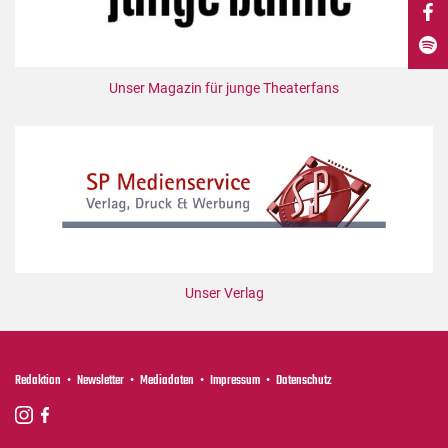
DdB-map
Kalender
Premierensuche
Unser Magazin für junge Theaterfans
Festival-Planer
Hefte
Alle Hefte
Leseproben
Podcast
Service
Unser Verlag
Shop / Abo
Newsletter
Redaktion
Redaktion
Newsletter
Mediadaten
Impressum
Datenschutz
Autor:innen
Partner