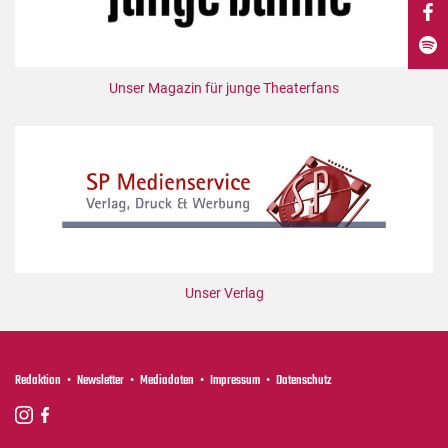
DdB-map
Kalender
Premierensuche
Unser Magazin für junge Theaterfans
Festival-Planer
Hefte
Alle Hefte
Leseproben
Podcast
Service
Unser Verlag
Shop / Abo
Newsletter
Redaktion
Redaktion
Newsletter
Mediadaten
Impressum
Datenschutz
Autor:innen
Partner