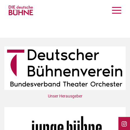
Kritiken
Schauspiel
Musiktheater
Tanz
Crossover
Bühnenwelt
Festivals & Veranstaltungen
Menschen & Theater
Themen
Unser Herausgeber
Internationales
Nachrufe
Medientipps