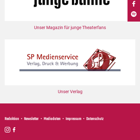
DdB-map
Kalender
Premierensuche
Unser Magazin für junge Theaterfans
Festival-Planer
Hefte
Alle Hefte
Leseproben
Podcast
Service
Unser Verlag
Shop / Abo
Newsletter
Redaktion
Redaktion
Newsletter
Mediadaten
Impressum
Datenschutz
Autor:innen
Partner