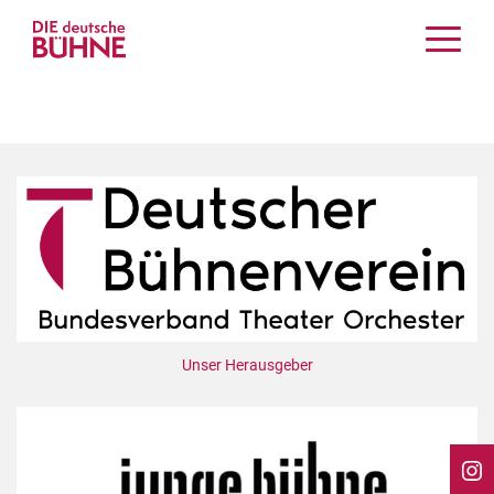
Kritiken
Schauspiel
Musiktheater
Tanz
Crossover
Bühnenwelt
Festivals & Veranstaltungen
Menschen & Theater
Themen
Unser Herausgeber
Internationales
Nachrufe
Medientipps