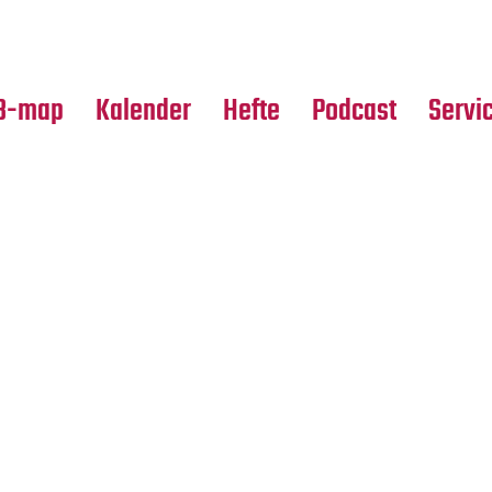
Premierensuche
Alle Hefte
Partne
Festival-Planer
Leseproben
Media
B-map
Kalender
Hefte
Podcast
Servi