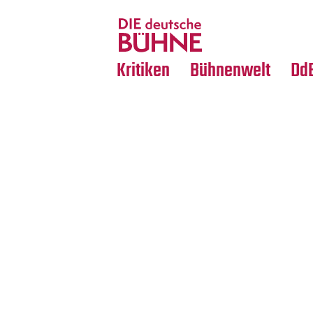
Tanz
Nachrufe
Crossover
Medientipps
Kritiken
Bühnenwelt
Dd