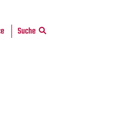
r
daten
ce
Suche