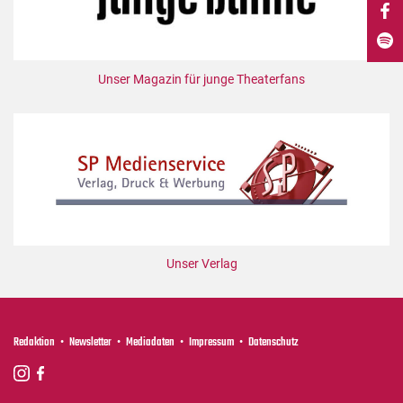
DdB-map
Kalender
Premierensuche
Unser Magazin für junge Theaterfans
Festival-Planer
Hefte
Alle Hefte
Leseproben
Podcast
Service
Unser Verlag
Shop / Abo
Newsletter
Redaktion
Redaktion
Newsletter
Mediadaten
Impressum
Datenschutz
Autor:innen
Partner