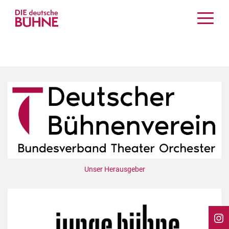
Kritiken
Schauspiel
Musiktheater
Tanz
Crossover
Bühnenwelt
Festivals & Veranstaltungen
Menschen & Theater
Themen
Unser Herausgeber
Internationales
Nachrufe
Medientipps