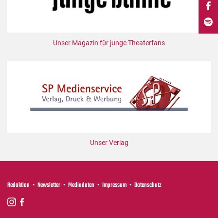
DdB-map
Kalender
Premierensuche
Unser Magazin für junge Theaterfans
Festival-Planer
Hefte
Alle Hefte
Leseproben
Podcast
Service
Unser Verlag
Shop / Abo
Newsletter
Redaktion
Redaktion
Newsletter
Mediadaten
Impressum
Datenschutz
Autor:innen
Partner