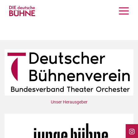
Kritiken
Schauspiel
Musiktheater
Tanz
Crossover
Bühnenwelt
Festivals & Veranstaltungen
Menschen & Theater
Themen
Unser Herausgeber
Internationales
Nachrufe
Medientipps