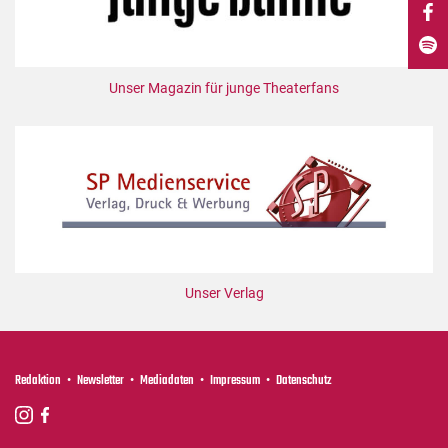
DdB-map
Kalender
Premierensuche
Unser Magazin für junge Theaterfans
Festival-Planer
Hefte
Alle Hefte
Leseproben
Podcast
Service
Unser Verlag
Shop / Abo
Newsletter
Redaktion
Redaktion
Newsletter
Mediadaten
Impressum
Datenschutz
Autor:innen
Partner