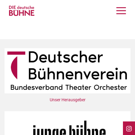
Kritiken
Schauspiel
Musiktheater
Tanz
Crossover
Bühnenwelt
Festivals & Veranstaltungen
Menschen & Theater
Themen
Unser Herausgeber
Internationales
Nachrufe
Medientipps