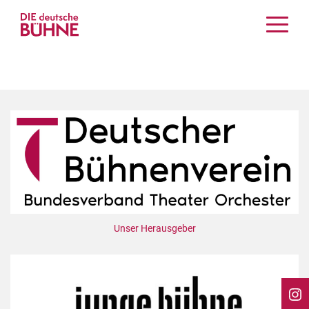
Kritiken
Schauspiel
Musiktheater
Tanz
Crossover
Bühnenwelt
Festivals & Veranstaltungen
Menschen & Theater
Themen
Unser Herausgeber
Internationales
Nachrufe
Medientipps