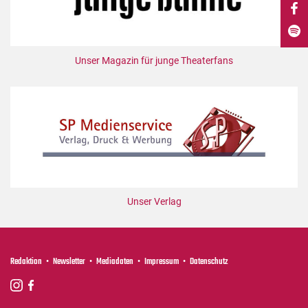
DdB-map
Kalender
Premierensuche
Unser Magazin für junge Theaterfans
Festival-Planer
Hefte
Alle Hefte
Leseproben
Podcast
Service
Unser Verlag
Shop / Abo
Newsletter
Redaktion
Redaktion
Newsletter
Mediadaten
Impressum
Datenschutz
Autor:innen
Partner